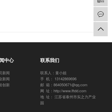
闻中心
联系我们
司新闻
联系人：童小姐
业新闻
手 机： 13142869696
技创新
邮 箱：864050671@qq.com
网 址：http://www.lftdd.com
地 址： 江苏省泰州市实之力产业
园