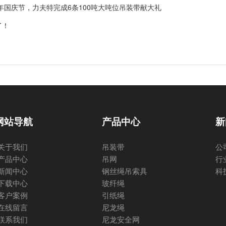
8年国庆节，力夫特完成6条100吨大吨位吊装带献大礼
了！
网站导航
产品中心
新
关于我们
吊装带
公
产品中心
吊网
行
新闻中心
钢丝绳吊索具
科
下载中心
玻纤绳
客户案例
引纸绳
在线留言
尼龙绳
联系我们
尼龙安全网