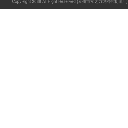
CopyRight 2088 All Right Reserved {泰州市实之力