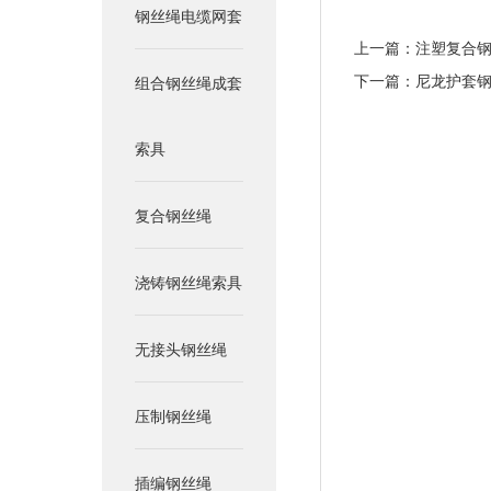
钢丝绳电缆网套
上一篇：
注塑复合钢
下一篇：
尼龙护套钢
组合钢丝绳成套
索具
复合钢丝绳
浇铸钢丝绳索具
无接头钢丝绳
压制钢丝绳
插编钢丝绳