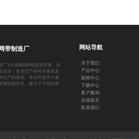
网站导航
网带制造厂
关于我们
13142869696是集研发、生
产品中心
技企业，专业生产各种吊索具及
具生产的基地。本公司技术力量
新闻中心
检测设施齐全，建立了可靠的质
下载中心
客户案例
在线留言
联系我们